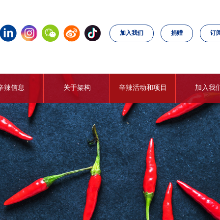
加入我们
捐赠
订
辛辣信息
关于架构
辛辣活动和项目
加入我
辣椒新闻
辣椒社区
世界辣椒制品大赛
加入联
辛辣知识
联盟组织
世界辛辣餐厅
个人会员
辛辣活动日历
辣椒企业俱
辣椒项目
世界辣椒