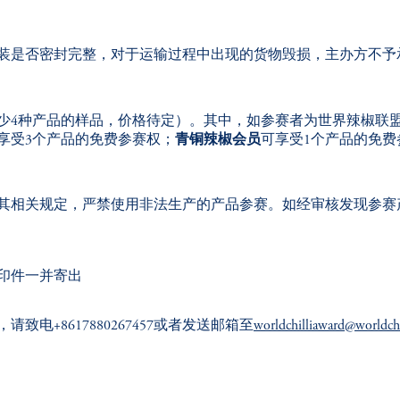
装是否密封完整，对于运输过程中出现的货物毁损，主办方不予
少
4
种产品的样品，价格待定）。
其中，如参赛者为世界辣椒联
享受
3
个产品的免费参赛权；
青铜辣椒会员
可享受
1
个产品的免费
其相关规定，严禁使用非法生产的产品参赛。如经审核发现参赛
印件一并寄出
电+8617880267457或者发送邮箱至
worldchilliaward@worldchi