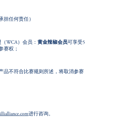
承担任何责任）
盟（
WCA
）会员：
黄金辣椒会员
可享受
5
参赛权；
产品不符合比赛规则所述，将取消参赛
llialliance.com
进行咨询。